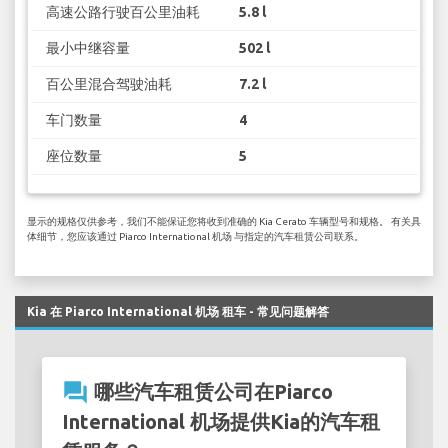
高速公路行驶百公里油耗
5.8 l
最小中继容量
502 l
百公里混合驾驶油耗
7.2 l
车门数量
4
座位数量
5
显示的规格仅供参考，我们不能保证您将收到准确的 Kia Cerato 车辆型号和规格。 有关具
体细节，您应该通过 Piarco International 机场 与指定的汽车租赁公司联系。
Kia 在 Piarco International 机场 租车 - 常见问题解答
question_answer
哪些汽车租赁公司在Piarco
International 机场提供Kia的汽车租