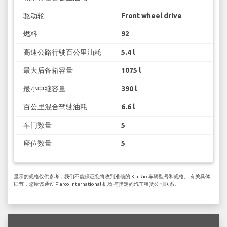
驱动轮
Front wheel drive
燃料
92
高速公路行驶百公里油耗
5.4 l
最大后备箱容量
1075 l
最小中继容量
390 l
百公里混合驾驶油耗
6.6 l
车门数量
5
座位数量
5
显示的规格仅供参考，我们不能保证您将收到准确的 Kia Rio 车辆型号和规格。 有关具体
细节，您应该通过 Piarco International 机场 与指定的汽车租赁公司联系。