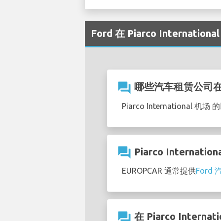
Ford 在 Piarco Internat
question_answer
哪些汽车租赁公司在Pia
Piarco Internation
question_answer
Piarco Inter
EUROPCAR 通常提供
For
question_answer
在 Piarco Inte