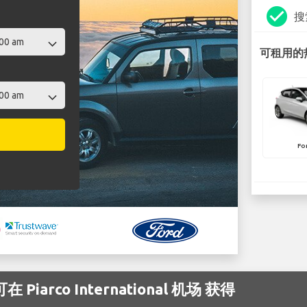
check_circle
搜
可租用的热
Fo
iarco International 机场 获得