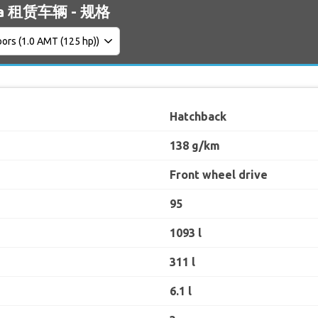
sta 租赁车辆 - 规格
Hatchback
138 g/km
Front wheel drive
95
1093 l
311 l
6.1 l