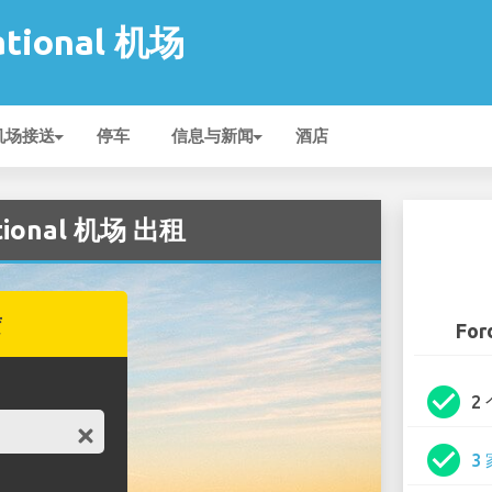
national 机场
机场接送
停车
信息与新闻
酒店
ational 机场 出租
赁
For
check_circle
2
check_circle
3