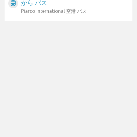
から バス
directions_bus
Piarco International 空港 バス