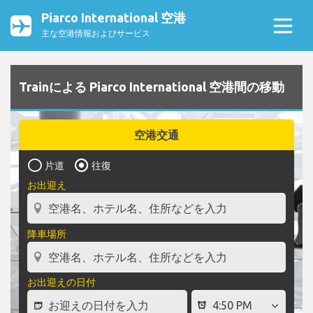
Piarco International 空港
主な空港情報およびサービス
Trainによる Piarco International 空港間の移動
空港交通
片道
往復
お出迎え
降車場所
お出迎えの日付