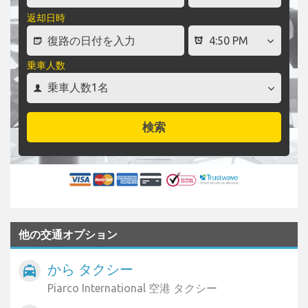
返却日時
乗車人数
検索
他の交通オプション
から タクシー
local_taxi
Piarco International 空港 タクシー