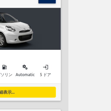
local_gas_station
miscellaneous_services
login
ガソリン
Automatic
5 ドア
細表示...