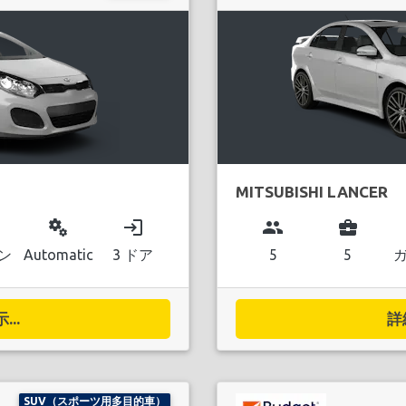
MITSUBISHI LANCER
miscellaneous_services
login
group
business_center
ン
Automatic
3 ドア
5
5
..
詳
SUV（スポーツ用多目的車）