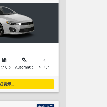
local_gas_station
miscellaneous_services
login
ガソリン
Automatic
4 ドア
細表示...
エコノミー