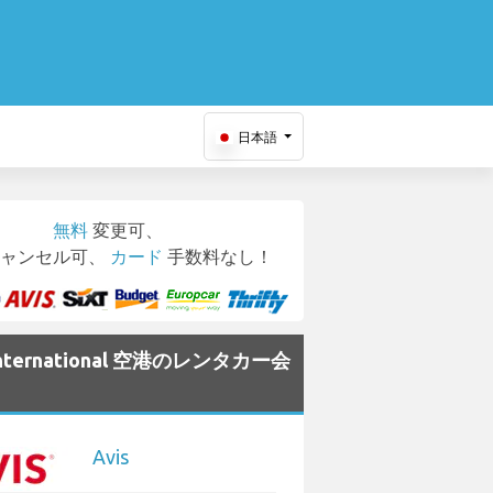
日本語
無料
変更可、
ャンセル可、
カード
手数料なし！
 International 空港のレンタカー会
Avis