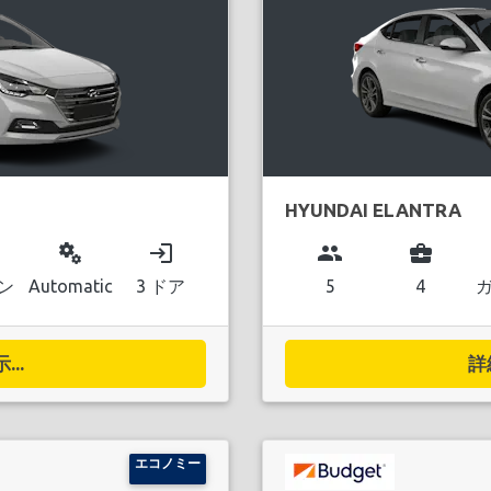
HYUNDAI ELANTRA
miscellaneous_services
login
group
business_center
ン
Automatic
3 ドア
5
4
..
詳
エコノミー