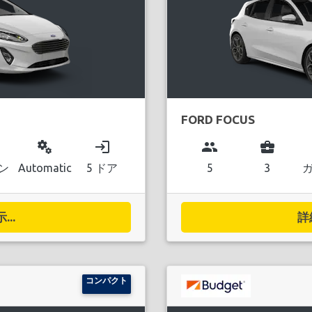
FORD FOCUS
miscellaneous_services
login
group
business_center
ン
Automatic
5 ドア
5
3
..
詳
コンパクト