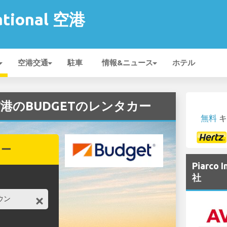
national 空港
空港交通
駐車
情報&ニュース
ホテル
onal 空港のBUDGETのレンタカー
無料
キ
カー
Piarco
社