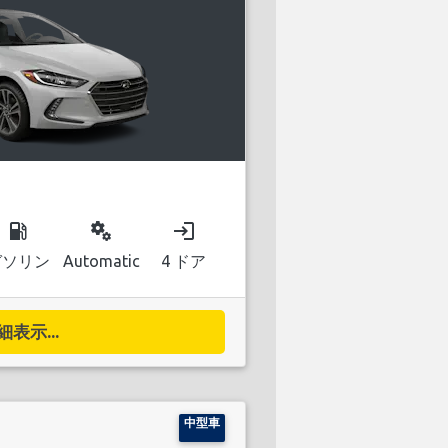
local_gas_station
miscellaneous_services
login
ガソリン
Automatic
4 ドア
細表示...
中型車