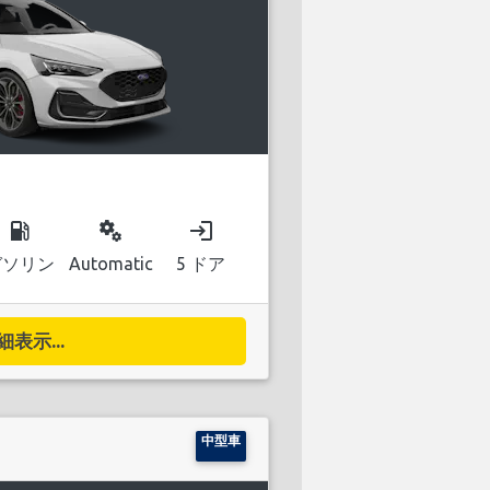
local_gas_station
miscellaneous_services
login
ガソリン
Automatic
5 ドア
細表示...
中型車