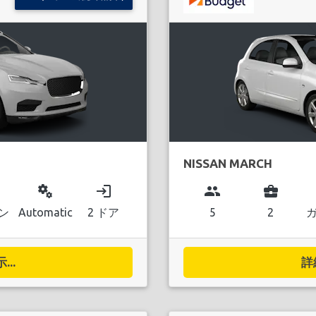
NISSAN MARCH
miscellaneous_services
login
group
business_center
ン
Automatic
2 ドア
5
2
..
詳