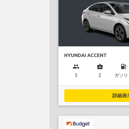
HYUNDAI ACCENT
group
business_center
local_gas_station
5
2
ガソリ
詳細表示.