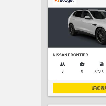
NISSAN FRONTIER
group
business_center
local_gas_station
3
0
ガソリ
詳細表示.