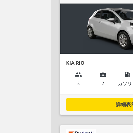
KIA RIO
group
business_center
local_gas_station
5
2
ガソリ
詳細表示.