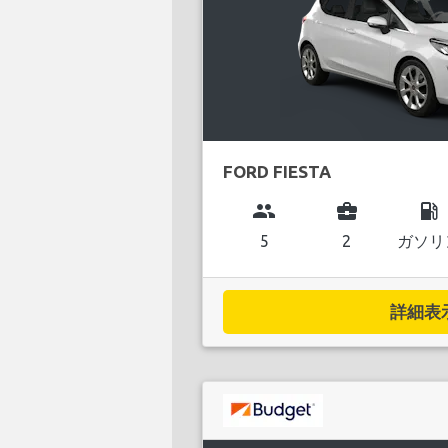
FORD FIESTA
group
business_center
local_gas_station
5
2
ガソリ
詳細表示.