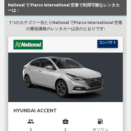
National で Piarco International 空港で利用可能なレンタカ
ーは：
1つのカテゴリー当たりNational でPiarco International 空港
の最低価格のレンタカーは次のとおりです:
コンパクト
HYUNDAI ACCENT
group
business_center
local_gas_station
5
2
ガソリン