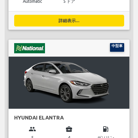
Automatic
5 ドア
詳細表示...
中型車
HYUNDAI ELANTRA
group
business_center
local_gas_station
5
4
ガソリン