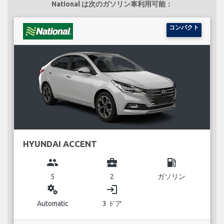
National は次のガソリン車利用可能：
コンパクト
HYUNDAI ACCENT
group
business_center
local_gas_station
5
2
ガソリン
miscellaneous_services
login
Automatic
3 ドア