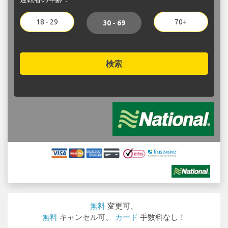
18 - 29
70+
30 - 69
検索
無料
変更可、
無料
キャンセル可、
カード
手数料なし！