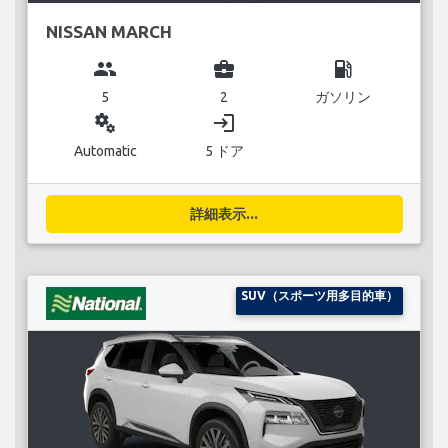
NISSAN MARCH
group
business_center
local_gas_station
5
2
ガソリン
miscellaneous_services
login
Automatic
5 ドア
詳細表示...
SUV（スポーツ用多目的車）