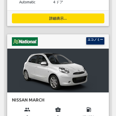
Automatic
4 ドア
詳細表示...
エコノミー
NISSAN MARCH
group
business_center
local_gas_station