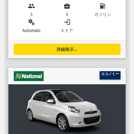
group
business_center
local_gas_station
5
3
ガソリン
miscellaneous_services
login
Automatic
5 ドア
詳細表示...
エコノミー