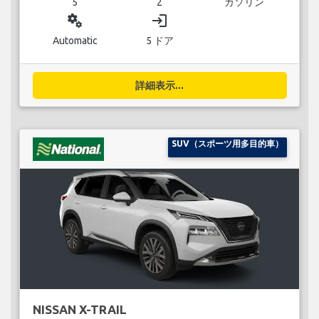
5
2
ガソリン
miscellaneous_services
login
Automatic
5 ドア
詳細表示...
SUV（スポーツ用多目的車）
NISSAN X-TRAIL