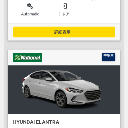
miscellaneous_services
login
Automatic
3 ドア
詳細表示...
中型車
HYUNDAI ELANTRA