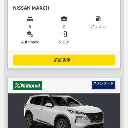
NISSAN MARCH
group
business_center
local_gas_station
5
2
ガソリン
miscellaneous_services
login
Automatic
5 ドア
詳細表示...
スタンダード