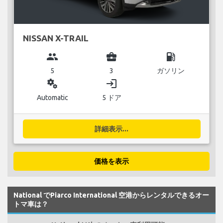
NISSAN X-TRAIL
group
business_center
local_gas_station
5
3
ガソリン
miscellaneous_services
login
Automatic
5 ドア
詳細表示...
価格を表示
National でPiarco International 空港からレンタルできるオー
トマ車は？