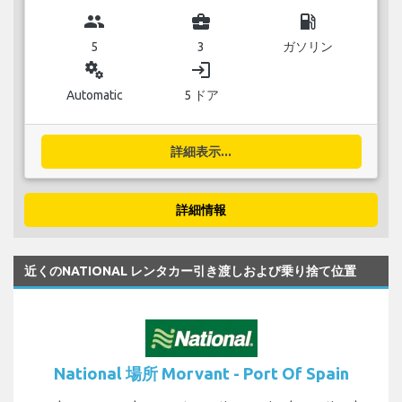
group
business_center
local_gas_station
5
3
ガソリン
miscellaneous_services
login
Automatic
5 ドア
詳細表示...
詳細情報
近くのNATIONAL レンタカー引き渡しおよび乗り捨て位置
National 場所 Morvant - Port Of Spain