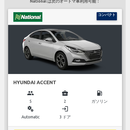
National は次のオートマ車利用可能：
コンパクト
HYUNDAI ACCENT
group
business_center
local_gas_station
5
2
ガソリン
miscellaneous_services
login
Automatic
3 ドア