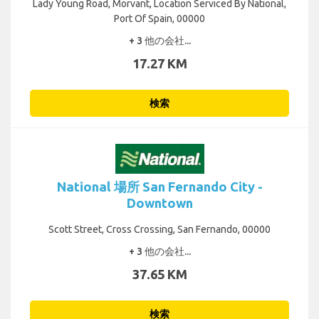
Lady Young Road, Morvant, Location Serviced By National,
Port Of Spain, 00000
+ 3 他の会社...
17.27 KM
検索
National 場所 San Fernando City -
Downtown
Scott Street, Cross Crossing, San Fernando, 00000
+ 3 他の会社...
37.65 KM
検索