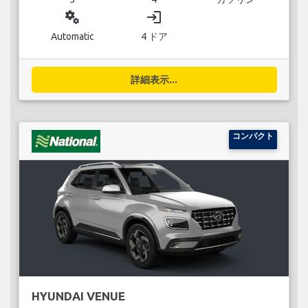
miscellaneous_services
login
Automatic
4 ドア
詳細表示...
コンパクト
HYUNDAI VENUE