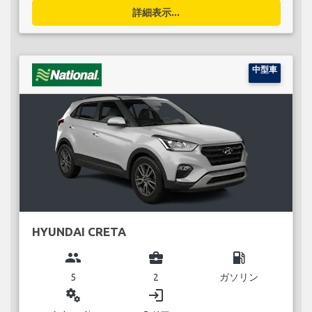
詳細表示...
中型車
HYUNDAI CRETA
group
business_center
local_gas_station
5
2
ガソリン
miscellaneous_services
login