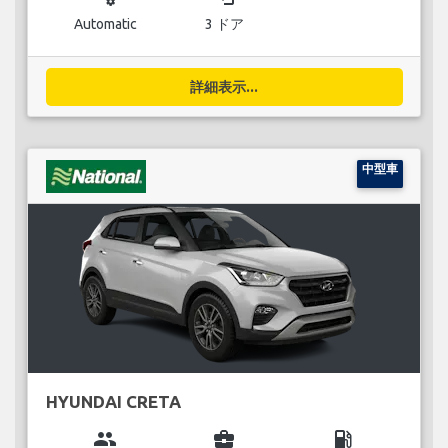
Automatic
3 ドア
詳細表示...
中型車
HYUNDAI CRETA
group
business_center
local_gas_station