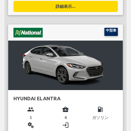
詳細表示...
中型車
HYUNDAI ELANTRA
group
business_center
local_gas_station
5
4
ガソリン
miscellaneous_services
login