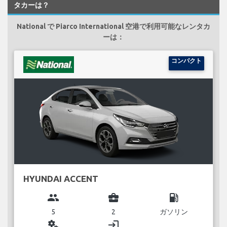
タカーは？
National で Piarco International 空港で利用可能なレンタカ
ーは：
コンパクト
HYUNDAI ACCENT
group
business_center
local_gas_station
5
2
ガソリン
miscellaneous_services
login