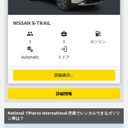
NISSAN X-TRAIL
group
business_center
local_gas_station
5
3
ガソリン
miscellaneous_services
login
Automatic
5 ドア
詳細表示...
詳細情報
National でPiarco International 空港でレンタルできるガソリ
ン車は？