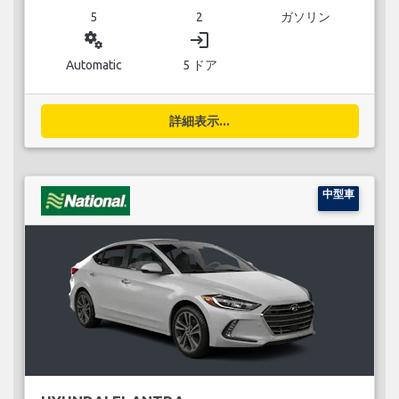
5
2
ガソリン
miscellaneous_services
login
Automatic
5 ドア
詳細表示...
中型車