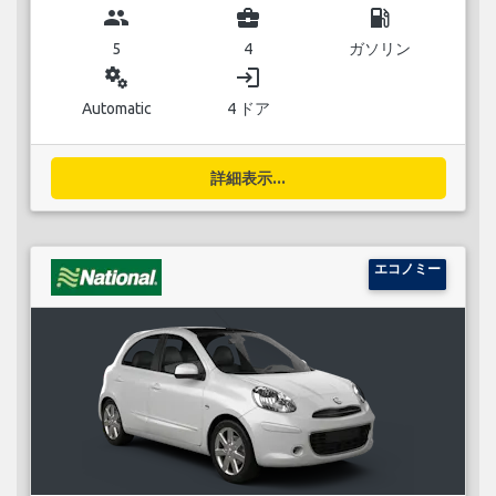
group
business_center
local_gas_station
5
4
ガソリン
miscellaneous_services
login
Automatic
4 ドア
詳細表示...
エコノミー