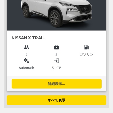
NISSAN X-TRAIL
group
business_center
local_gas_station
5
3
ガソリン
miscellaneous_services
login
Automatic
5 ドア
詳細表示...
すべて表示