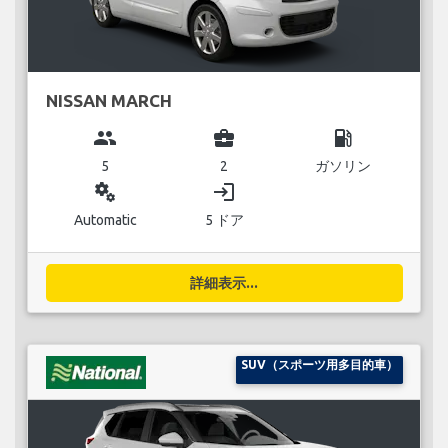
NISSAN MARCH
group
business_center
local_gas_station
5
2
ガソリン
miscellaneous_services
login
Automatic
5 ドア
詳細表示...
SUV（スポーツ用多目的車）