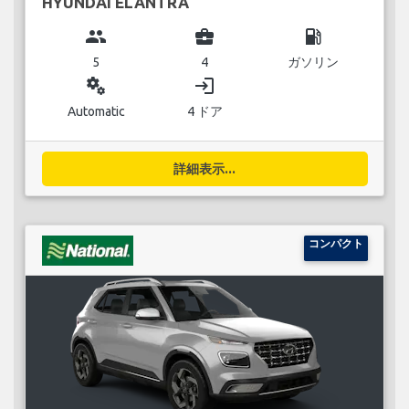
HYUNDAI ELANTRA
group
business_center
local_gas_station
5
4
ガソリン
miscellaneous_services
login
Automatic
4 ドア
詳細表示...
コンパクト