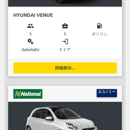
HYUNDAI VENUE
group
business_center
local_gas_station
5
3
ガソリン
miscellaneous_services
login
Automatic
5 ドア
詳細表示...
エコノミー