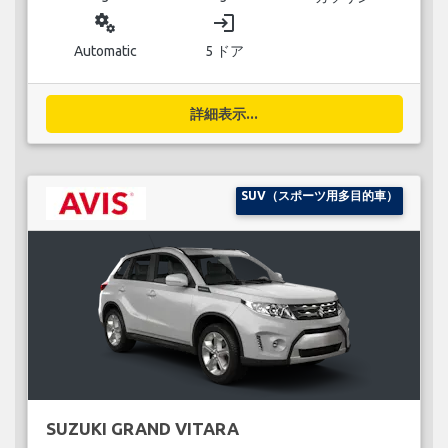
miscellaneous_services
login
Automatic
5 ドア
詳細表示...
SUV（スポーツ用多目的車）
SUZUKI GRAND VITARA