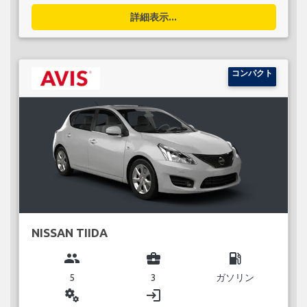
詳細表示...
コンパクト
NISSAN TIIDA
group
business_center
local_gas_station
5
3
ガソリン
miscellaneous_services
login