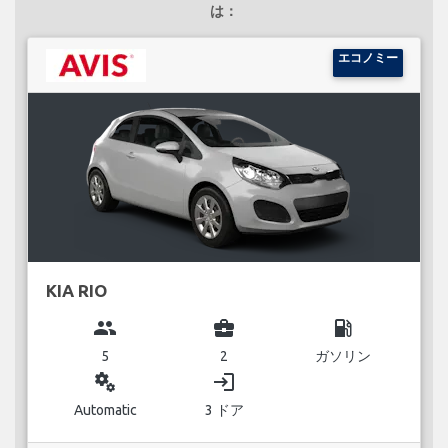
は：
エコノミー
KIA RIO
group
business_center
local_gas_station
5
2
ガソリン
miscellaneous_services
login
Automatic
3 ドア