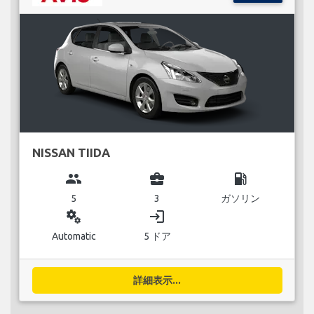
NISSAN TIIDA
group
business_center
local_gas_station
5
3
ガソリン
miscellaneous_services
login
Automatic
5 ドア
詳細表示...