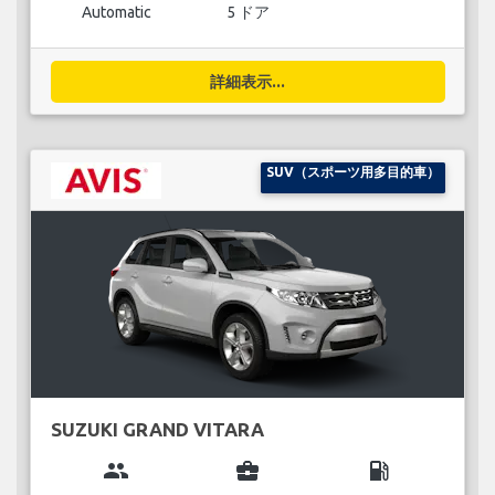
Automatic
5 ドア
詳細表示...
SUV（スポーツ用多目的車）
SUZUKI GRAND VITARA
group
business_center
local_gas_station