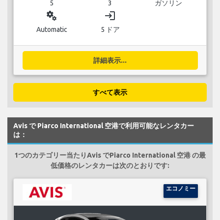
5
3
ガソリン
miscellaneous_services
login
Automatic
5 ドア
詳細表示...
すべて表示
Avis で Piarco International 空港で利用可能なレンタカー
は：
1つのカテゴリー当たりAvis でPiarco International 空港 の最
低価格のレンタカーは次のとおりです:
エコノミー