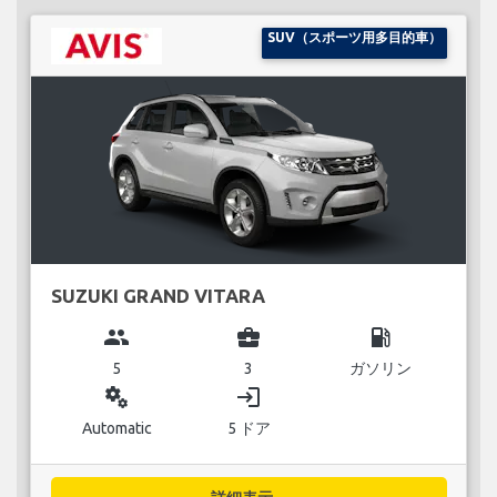
SUV（スポーツ用多目的車）
SUZUKI GRAND VITARA
group
business_center
local_gas_station
5
3
ガソリン
miscellaneous_services
login
Automatic
5 ドア