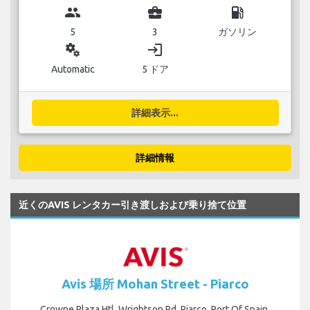
group
business_center
local_gas_station
5
3
ガソリン
miscellaneous_services
login
Automatic
5 ドア
詳細表示...
詳細情報
近くのAVIS レンタカー引き渡しおよび乗り捨て位置
Avis 場所 Mohan Street - Piarco
Crowne Plaza Htl, Wrightson Rd, Piarco, Port Of Spain,