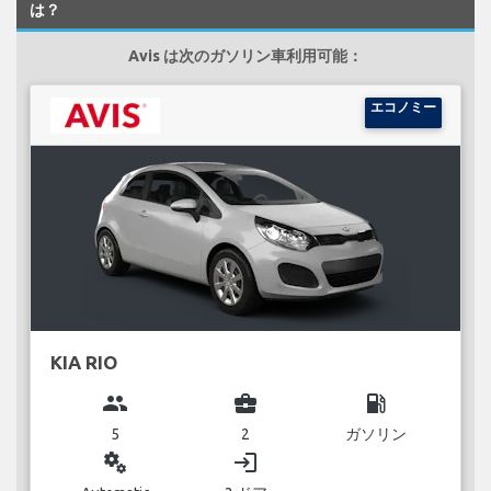
は？
Avis は次のガソリン車利用可能：
エコノミー
KIA RIO
group
business_center
local_gas_station
5
2
ガソリン
miscellaneous_services
login