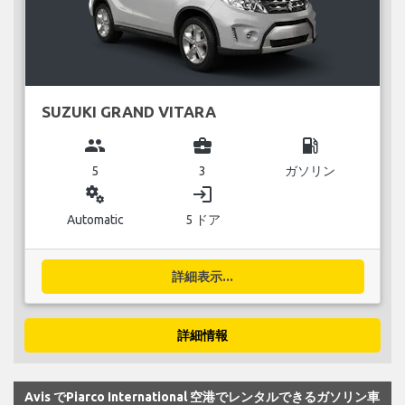
SUZUKI GRAND VITARA
group
business_center
local_gas_station
5
3
ガソリン
miscellaneous_services
login
Automatic
5 ドア
詳細表示...
詳細情報
Avis でPiarco International 空港でレンタルできるガソリン車