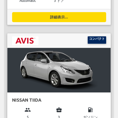
Automatic
3 ドア
詳細表示...
コンパクト
NISSAN TIIDA
group
business_center
local_gas_station
5
3
ガソリン