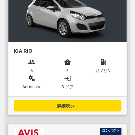
KIA RIO
group
business_center
local_gas_station
5
2
ガソリン
miscellaneous_services
login
Automatic
3 ドア
詳細表示...
コンパクト