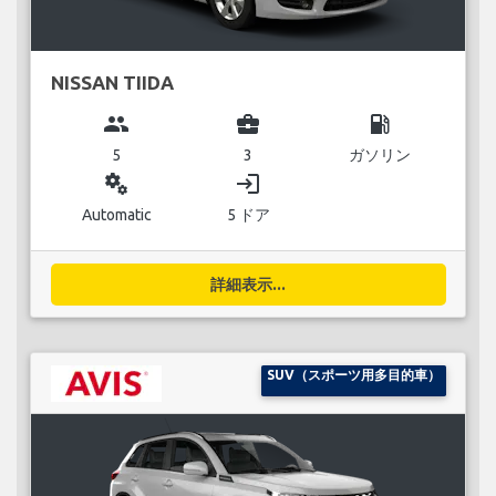
NISSAN TIIDA
group
business_center
local_gas_station
5
3
ガソリン
miscellaneous_services
login
Automatic
5 ドア
詳細表示...
SUV（スポーツ用多目的車）