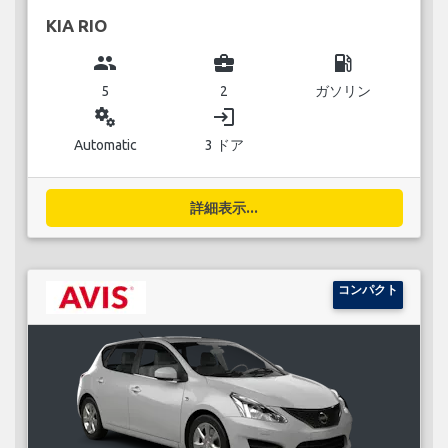
KIA RIO
group
business_center
local_gas_station
5
2
ガソリン
miscellaneous_services
login
Automatic
3 ドア
詳細表示...
コンパクト