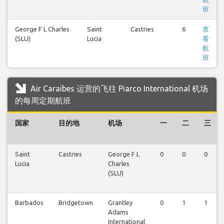
班
George F L Charles
Saint
Castries
6
查
(SLU)
Lucia
看
航
班
Air Caraibes 运营的飞往 Piarco International 机场
的每周定期航班
国家
目的地
机场
一
二
三
Saint
Castries
George F L
0
0
0
Lucia
Charles
(SLU)
Barbados
Bridgetown
Grantley
0
1
1
Adams
International