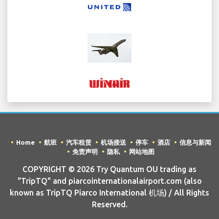
Home
航班
汽车租赁
机场接送
停车
酒店
信息与新闻
免责声明
隐私
网站地图
COPYRIGHT © 2026 Try Quantum OU trading as
"TripTQ" and piarcointernationalairport.com (also
known as TripTQ Piarco International 机场) / All Rights
Reserved.