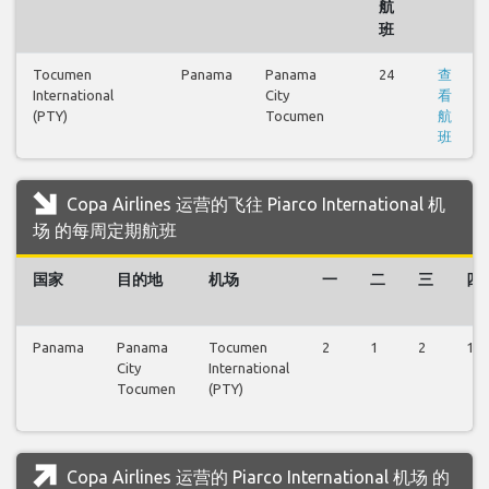
航
班
Tocumen
Panama
Panama
24
查
International
City
看
(PTY)
Tocumen
航
班
Copa Airlines 运营的飞往 Piarco International 机
场 的每周定期航班
国家
目的地
机场
一
二
三
四
Panama
Panama
Tocumen
2
1
2
1
City
International
Tocumen
(PTY)
Copa Airlines 运营的 Piarco International 机场 的