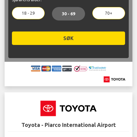
18 - 29
70+
30 - 69
SØK
Toyota - Piarco International Airport