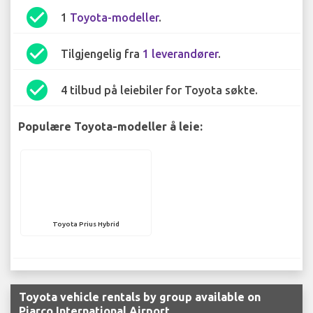
check_circle
1
Toyota-modeller
.
check_circle
Tilgjengelig fra
1 leverandører
.
check_circle
4 tilbud på leiebiler for Toyota søkte.
Populære Toyota-modeller å leie:
Toyota Prius Hybrid
Toyota vehicle rentals by group available on
Piarco International Airport