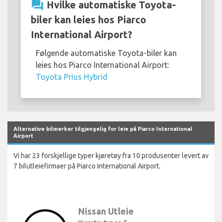
question_answer
Hvilke automatiske Toyota-
biler kan leies hos Piarco
International Airport?
Følgende automatiske Toyota-biler kan
leies hos Piarco International Airport:
Toyota Prius Hybrid
Alternative bilmerker tilgjengelig for leie på Piarco International
Airport
Vi har 23 forskjellige typer kjøretøy fra 10 produsenter levert av
7 bilutleiefirmaer på Piarco International Airport.
Nissan Utleie