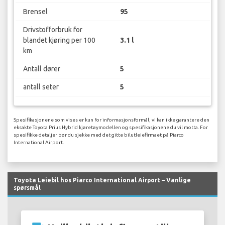
Brensel
95
Drivstofforbruk for
blandet kjøring per 100
3.1 l
km
Antall dører
5
antall seter
5
Spesifikasjonene som vises er kun for informasjonsformål, vi kan ikke garantere den
eksakte Toyota Prius Hybrid kjøretøymodellen og spesifikasjonene du vil motta. For
spesifikke detaljer bør du sjekke med det gitte bilutleiefirmaet på Piarco
International Airport.
Toyota Leiebil hos Piarco International Airport – Vanlige
spørsmål