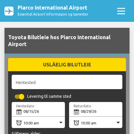
Piarco International Airport
Essential Airport Informasjon og tjenester
Toyota Bilutleie hos Piarco International
Airport
USLÅELIG BILUTLEIE
Hentested
Levering til samme sted
Hentedato
Returdato
Sjåførens alder: