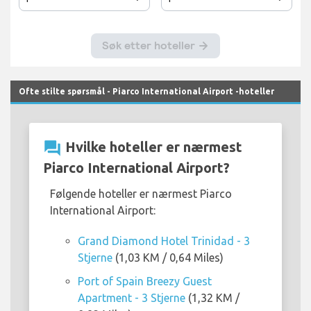
Ofte stilte spørsmål - Piarco International Airport -hoteller
question_answer
Hvilke hoteller er nærmest
Piarco International Airport?
Følgende hoteller er nærmest Piarco
International Airport:
Grand Diamond Hotel Trinidad - 3
Stjerne
(1,03 KM / 0,64 Miles)
Port of Spain Breezy Guest
Apartment - 3 Stjerne
(1,32 KM /