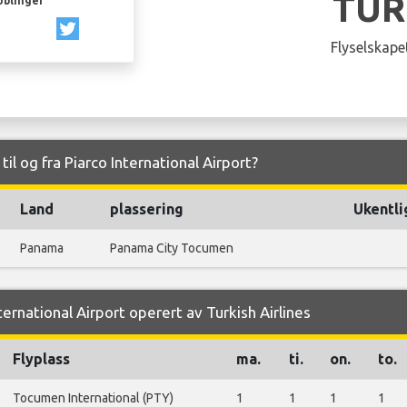
TUR
oblinger
Flyselskapet
 til og fra Piarco International Airport?
Land
plassering
Ukentli
Panama
Panama City Tocumen
nternational Airport operert av Turkish Airlines
Flyplass
ma.
ti.
on.
to.
Tocumen International (PTY)
1
1
1
1