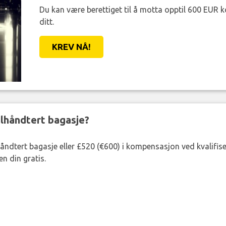
Du kan være berettiget til å motta opptil 600 EUR 
ditt.
KREV NÅ!
eilhåndtert bagasje?
lhåndtert bagasje eller £520 (€600) i kompensasjon ved kvalifis
n din gratis.