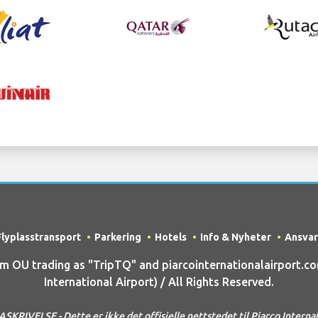
Flyplasstransport
Parkering
Hotels
Info & Nyheter
Ansvar
OU trading as "TripTQ" and piarcointernationalairport.co
International Airport) / All Rights Reserved.
RIVELSE - Dette er ikke det offisielle nettstedet til Piarco Internat