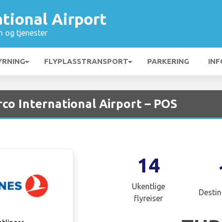
ational Airport
n og tjenester
YRNING
FLYPLASSTRANSPORT
PARKERING
INF
arco International Airport – POS
14
Ukentlige
Destin
flyreiser