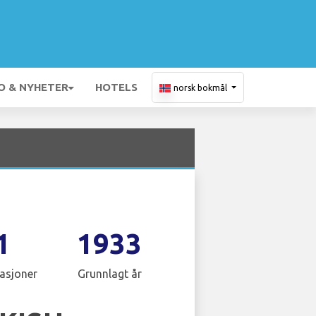
O & NYHETER
HOTELS
norsk bokmål
1
1933
asjoner
Grunnlagt år