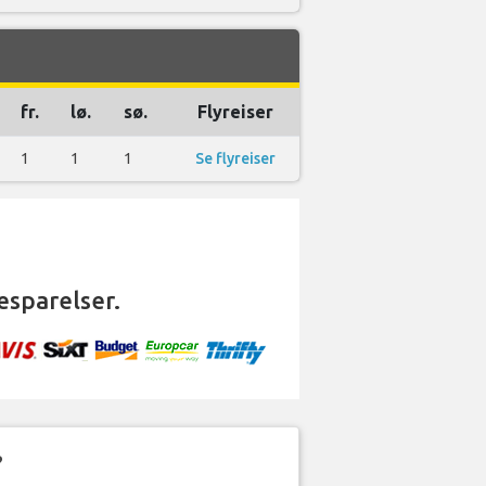
fr.
lø.
sø.
Flyreiser
1
1
1
Se flyreiser
esparelser.
?