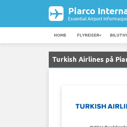
Piarco Intern
Essential Airport Informasjo
HOME
FLYREISER
BILUTH
Turkish Airlines på Pi