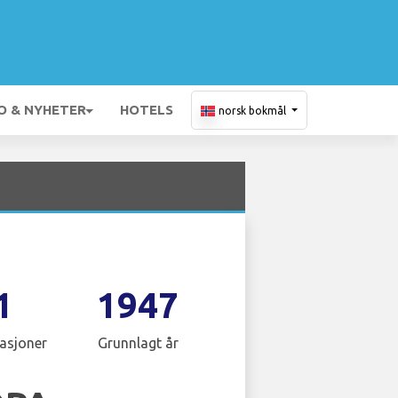
O & NYHETER
HOTELS
norsk bokmål
1
1947
asjoner
Grunnlagt år