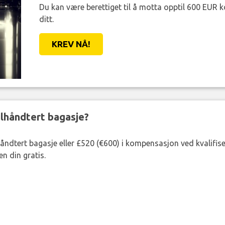
Du kan være berettiget til å motta opptil 600 EUR 
ditt.
KREV NÅ!
eilhåndtert bagasje?
lhåndtert bagasje eller £520 (€600) i kompensasjon ved kvalifis
n din gratis.