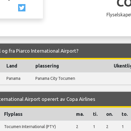
C
Flyselskapet
l og fra Piarco International Airport?
Land
plassering
Ukentli
Panama
Panama City Tocumen
nternational Airport operert av Copa Airlines
Flyplass
ma.
ti.
on.
to.
Tocumen International (PTY)
2
1
2
1