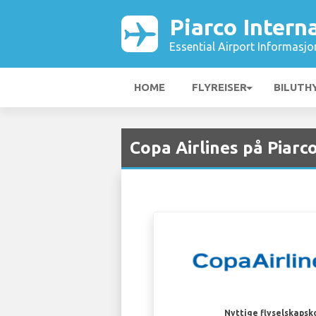
Piarco Intern
Essential Airport Informasjo
HOME
FLYREISER
BILUTH
Copa Airlines på Piarc
Nyttige flyselskapsk