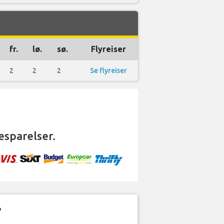
fr.
lø.
sø.
Flyreiser
2
2
2
Se flyreiser
esparelser.
?