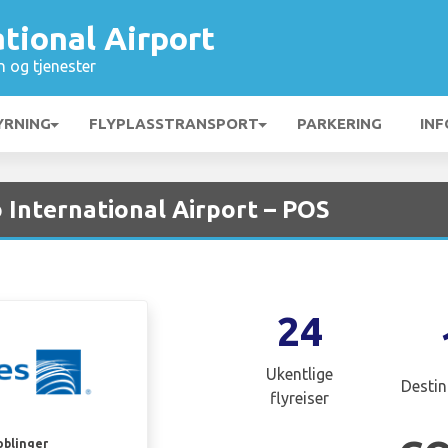
ational Airport
n og tjenester
YRNING
FLYPLASSTRANSPORT
PARKERING
INF
o International Airport – POS
24
Ukentlige
Destin
flyreiser
oblinger