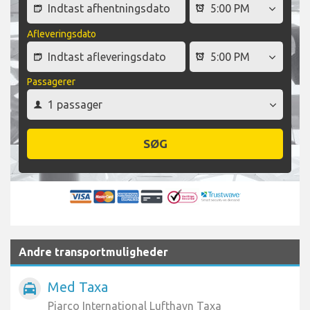
Afleveringsdato
Passagerer
SØG
Andre transportmuligheder
Med Taxa
local_taxi
Piarco International Lufthavn Taxa