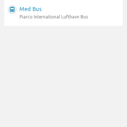
Med Bus
directions_bus
Piarco International Lufthavn Bus