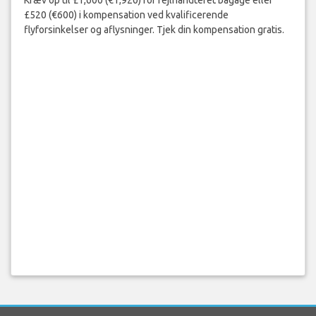
Kræv op til £1,600 (€1,920) for fejlhåndteret bagage eller
£520 (€600) i kompensation ved kvalificerende
flyforsinkelser og aflysninger. Tjek din kompensation gratis.