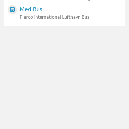
Med Bus
directions_bus
Piarco International Lufthavn Bus