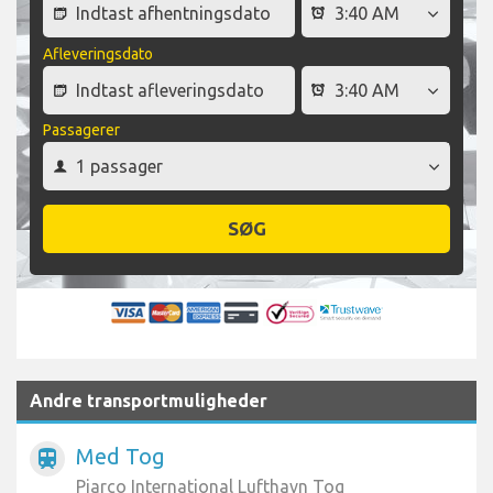
Afleveringsdato
Passagerer
SØG
Andre transportmuligheder
Med Tog
train
Piarco International Lufthavn Tog