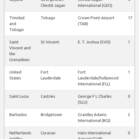
Cheddi Jagan
International (GEO)
Trinidad
Tobago
Crown Point Airport
17
and
(TAB)
Tobago
Saint
St Vincent
E. T. Joshua (SVD)
1
Vincent and
the
Grenadines
United
Fort
Fort
1
States
Lauderdale
Lauderdale/hollywood
International (FLL)
Saint Lucia
Castries
George F L Charles
0
(SLU)
Barbados
Bridgetown
Grantley Adams
2
International (BGI)
Netherlands
Curacao
Hato International
0
Antilles
Airport (CUR)