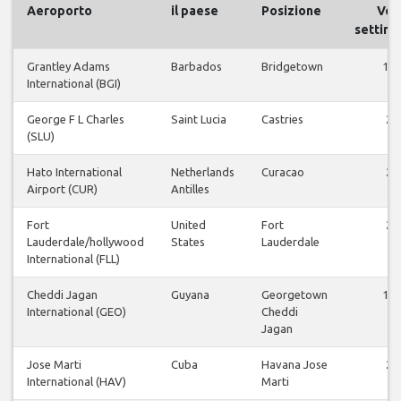
Aeroporto
il paese
Posizione
Voli
settima
Grantley Adams
Barbados
Bridgetown
13
International (BGI)
George F L Charles
Saint Lucia
Castries
2
(SLU)
Hato International
Netherlands
Curacao
2
Airport (CUR)
Antilles
Fort
United
Fort
2
Lauderdale/hollywood
States
Lauderdale
International (FLL)
Cheddi Jagan
Guyana
Georgetown
12
International (GEO)
Cheddi
Jagan
Jose Marti
Cuba
Havana Jose
2
International (HAV)
Marti