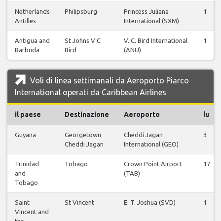
Netherlands
Philipsburg
Princess Juliana
1
Antilles
International (SXM)
Antigua and
St Johns V C
V. C. Bird International
1
Barbuda
Bird
(ANU)
Voli di linea settimanali da Aeroporto Piarco
International operati da Caribbean Airlines
il paese
Destinazione
Aeroporto
lu
Guyana
Georgetown
Cheddi Jagan
3
Cheddi Jagan
International (GEO)
Trinidad
Tobago
Crown Point Airport
17
and
(TAB)
Tobago
Saint
St Vincent
E. T. Joshua (SVD)
1
Vincent and
the