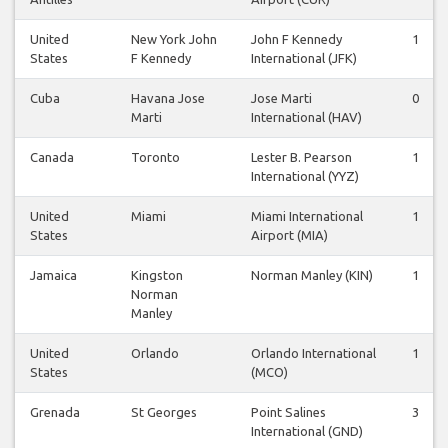
United
New York John
John F Kennedy
1
States
F Kennedy
International (JFK)
Cuba
Havana Jose
Jose Marti
0
Marti
International (HAV)
Canada
Toronto
Lester B. Pearson
1
International (YYZ)
United
Miami
Miami International
1
States
Airport (MIA)
Jamaica
Kingston
Norman Manley (KIN)
1
Norman
Manley
United
Orlando
Orlando International
1
States
(MCO)
Grenada
St Georges
Point Salines
3
International (GND)