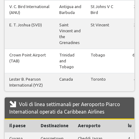
V. C. Bird International
Antigua and
St Johns V C
2
(ANU)
Barbuda
Bird
E. T. Joshua (SVD)
Saint
St Vincent
2
Vincent and
the
Grenadines
Crown Point Airport
Trinidad
Tobago
61
(TAB)
and
Tobago
Lester B. Pearson
Canada
Toronto
4
International (YYZ)
Voli di linea settimanali per Aeroporto Piarco
International operati da Caribbean Airlines
il paese
Destinazione
Aeroporto
lu
Guyana
Georgetown
Cheddi Jagan
4