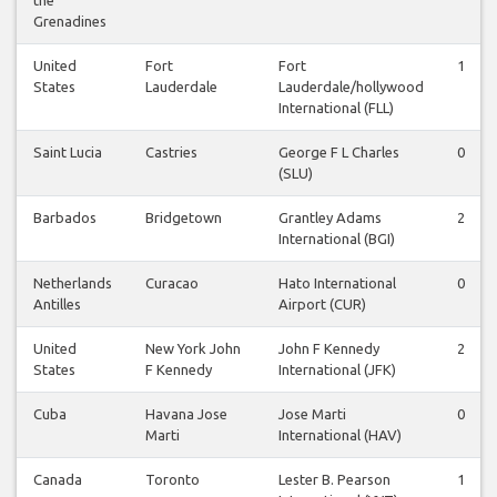
Grenadines
United
Fort
Fort
1
States
Lauderdale
Lauderdale/hollywood
International (FLL)
Saint Lucia
Castries
George F L Charles
0
(SLU)
Barbados
Bridgetown
Grantley Adams
2
International (BGI)
Netherlands
Curacao
Hato International
0
Antilles
Airport (CUR)
United
New York John
John F Kennedy
2
States
F Kennedy
International (JFK)
Cuba
Havana Jose
Jose Marti
0
Marti
International (HAV)
Canada
Toronto
Lester B. Pearson
1