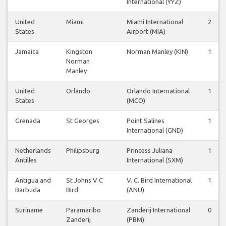
International (YYZ)
United
Miami
Miami International
2
States
Airport (MIA)
Jamaica
Kingston
Norman Manley (KIN)
1
Norman
Manley
United
Orlando
Orlando International
1
States
(MCO)
Grenada
St Georges
Point Salines
1
International (GND)
Netherlands
Philipsburg
Princess Juliana
1
Antilles
International (SXM)
Antigua and
St Johns V C
V. C. Bird International
1
Barbuda
Bird
(ANU)
Suriname
Paramaribo
Zanderij International
0
Zanderij
(PBM)