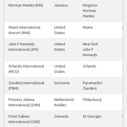
Norman Manley (KIN)
Jamaica
Kingston
2
Norman
Manley
Miami International
United
Miami
6
Airport (MIA)
States
John F Kennedy
United
New York
7
International (JFK)
States
John F
Kennedy
Orlando International
United
Orlando
2
(MCO)
States
Zanderij International
Suriname
Paramaribo
1
(PBM)
Zanderij
Princess Juliana
Netherlands
Philipsburg
2
International (SXM)
Antilles
Point Salines
Grenada
St Georges
8
International (GND)