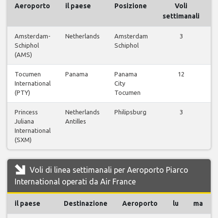
Aeroporto
il paese
Posizione
Voli
settimanali
Amsterdam-
Netherlands
Amsterdam
3
V
Schiphol
Schiphol
(AMS)
Tocumen
Panama
Panama
12
V
International
City
(PTY)
Tocumen
Princess
Netherlands
Philipsburg
3
V
Juliana
Antilles
International
(SXM)
Voli di linea settimanali per Aeroporto Piarco
International operati da Air France
il paese
Destinazione
Aeroporto
lu
ma