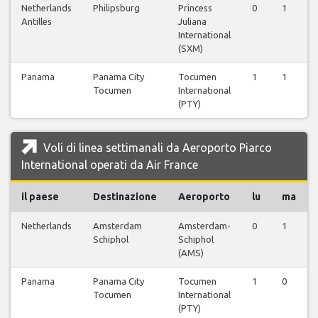
Netherlands
Philipsburg
Princess
0
1
Antilles
Juliana
International
(SXM)
Panama
Panama City
Tocumen
1
1
Tocumen
International
(PTY)
Voli di linea settimanali da Aeroporto Piarco
International operati da Air France
il paese
Destinazione
Aeroporto
lu
ma
Netherlands
Amsterdam
Amsterdam-
0
1
Schiphol
Schiphol
(AMS)
Panama
Panama City
Tocumen
1
0
Tocumen
International
(PTY)