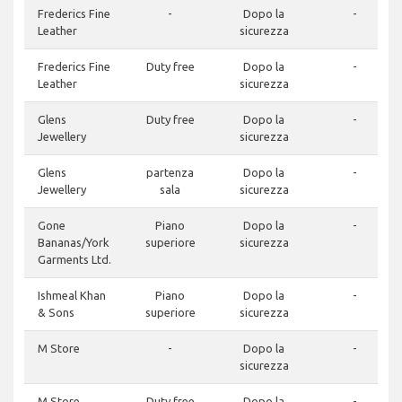
Frederics Fine
-
Dopo la
-
Leather
sicurezza
Frederics Fine
Duty free
Dopo la
-
Leather
sicurezza
Glens
Duty free
Dopo la
-
Jewellery
sicurezza
Glens
partenza
Dopo la
-
Jewellery
sala
sicurezza
Gone
Piano
Dopo la
-
Bananas/York
superiore
sicurezza
Garments Ltd.
Ishmeal Khan
Piano
Dopo la
-
& Sons
superiore
sicurezza
M Store
-
Dopo la
-
sicurezza
M Store
Duty free
Dopo la
-