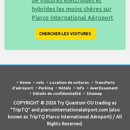
de voitures électriques et
hybrides les moins chères sur
Piarco International Aéroport
CHERCHER LES VOITURES
Home
vols
Location de voitures
Transferts
d'aéroport
Parking
Hôtels
Info
Avertissement
Détails de confidentialité
Sitemap
COPYRIGHT © 2026 Try Quantum OU trading as
"TripTQ" and piarcointernationalairport.com (also
known as TripTQ Piarco International Aéroport) / All
Rights Reserved.