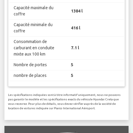
Capacité maximale du
1384 l
coffre
Capacité minimale du
416 l
coffre
Consommation de
carburant en conduite
7.1 l
mixte aux 100 km
Nombre de portes
5
nombre de places
5
Les spécifications indiquées sont à titre informatif uniquement, nous ne pouvons
pas garantir le modèle et les spécifications exacts du véhicule Hyundai Creta que
vous recevrez. Pour plus de détails, vous devez vérifier auprès de la société de
location de voitures indiquée sur Piarco International Aéroport.