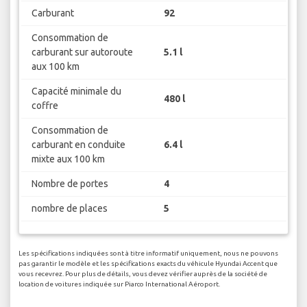
Carburant
92
Consommation de
carburant sur autoroute
5.1 l
aux 100 km
Capacité minimale du
480 l
coffre
Consommation de
carburant en conduite
6.4 l
mixte aux 100 km
Nombre de portes
4
nombre de places
5
Les spécifications indiquées sont à titre informatif uniquement, nous ne pouvons
pas garantir le modèle et les spécifications exacts du véhicule Hyundai Accent que
vous recevrez. Pour plus de détails, vous devez vérifier auprès de la société de
location de voitures indiquée sur Piarco International Aéroport.