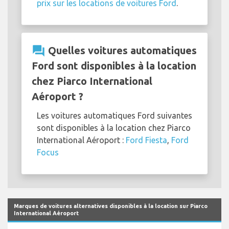
prix sur les locations de voitures Ford
.
question_answer
Quelles voitures automatiques
Ford sont disponibles à la location
chez Piarco International
Aéroport ?
Les voitures automatiques Ford suivantes
sont disponibles à la location chez Piarco
International Aéroport :
Ford Fiesta
,
Ford
Focus
Marques de voitures alternatives disponibles à la location sur Piarco
International Aéroport