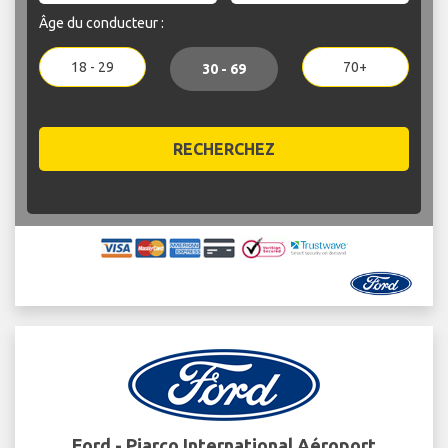
Âge du conducteur :
18 - 29
70+
30 - 69
RECHERCHEZ
Ford - Piarco International Aéroport