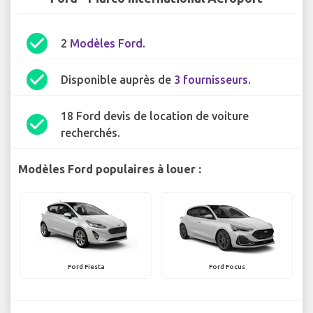
check_circle
2
Modèles Ford
.
check_circle
Disponible auprès de
3 fournisseurs
.
18 Ford devis de location de voiture
check_circle
recherchés.
Modèles Ford populaires à louer :
Ford Fiesta
Ford Focus