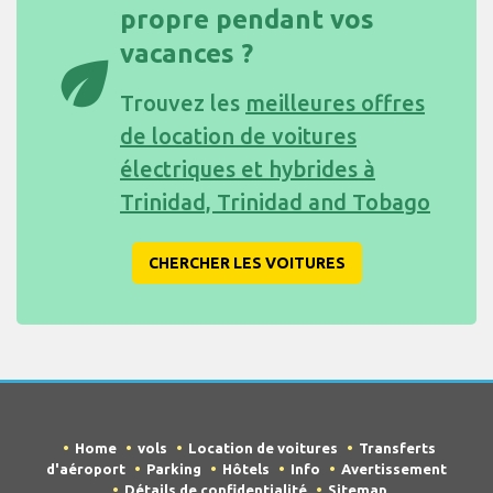
propre pendant vos
vacances ?
eco
Trouvez les
meilleures offres
de location de voitures
électriques et hybrides à
Trinidad, Trinidad and Tobago
CHERCHER LES VOITURES
Home
vols
Location de voitures
Transferts
d'aéroport
Parking
Hôtels
Info
Avertissement
Détails de confidentialité
Sitemap