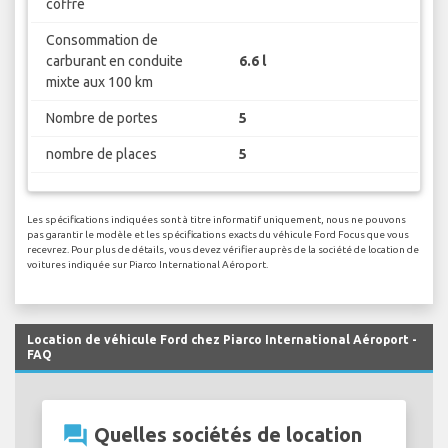
coffre
Consommation de
carburant en conduite
6.6 l
mixte aux 100 km
Nombre de portes
5
nombre de places
5
Les spécifications indiquées sont à titre informatif uniquement, nous ne pouvons
pas garantir le modèle et les spécifications exacts du véhicule Ford Focus que vous
recevrez. Pour plus de détails, vous devez vérifier auprès de la société de location de
voitures indiquée sur Piarco International Aéroport.
Location de véhicule Ford chez Piarco International Aéroport -
FAQ
question_answer
Quelles sociétés de location