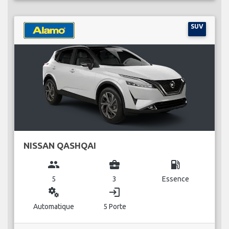
SUV
NISSAN QASHQAI
group
business_center
local_gas_station
5
3
Essence
miscellaneous_services
login
Automatique
5 Porte