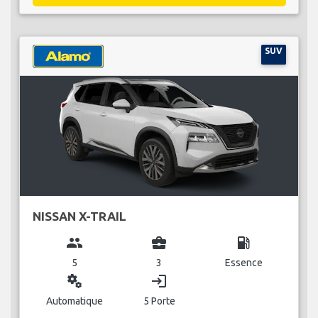
SUV
NISSAN X-TRAIL
group
business_center
local_gas_station
5
3
Essence
miscellaneous_services
login
Automatique
5 Porte