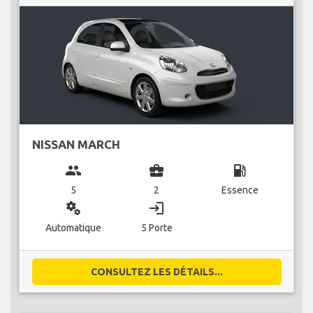
NISSAN MARCH
group
business_center
local_gas_station
5
2
Essence
miscellaneous_services
login
Automatique
5 Porte
CONSULTEZ LES DÉTAILS...