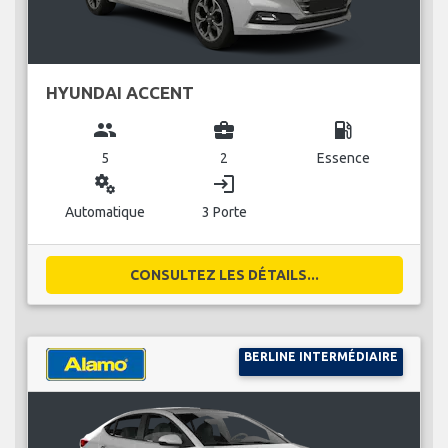
HYUNDAI ACCENT
group
business_center
local_gas_station
5
2
Essence
miscellaneous_services
login
Automatique
3 Porte
CONSULTEZ LES DÉTAILS...
BERLINE INTERMÉDIAIRE