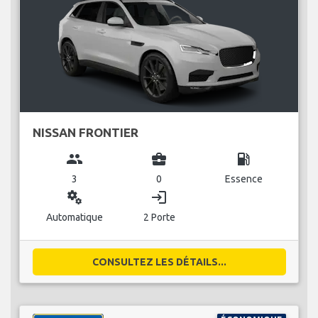
NISSAN FRONTIER
group
business_center
local_gas_station
3
0
Essence
miscellaneous_services
login
Automatique
2 Porte
CONSULTEZ LES DÉTAILS...