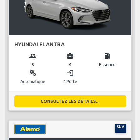
HYUNDAI ELANTRA
group
business_center
local_gas_station
5
4
Essence
miscellaneous_services
login
Automatique
4 Porte
CONSULTEZ LES DÉTAILS...
SUV