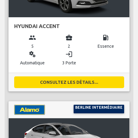
HYUNDAI ACCENT
group
business_center
local_gas_station
5
2
Essence
miscellaneous_services
login
Automatique
3 Porte
CONSULTEZ LES DÉTAILS...
BERLINE INTERMÉDIAIRE