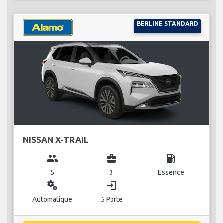
BERLINE STANDARD
NISSAN X-TRAIL
group
business_center
local_gas_station
5
3
Essence
miscellaneous_services
login
Automatique
5 Porte