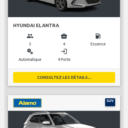
HYUNDAI ELANTRA
group
business_center
local_gas_station
5
4
Essence
miscellaneous_services
login
Automatique
4 Porte
CONSULTEZ LES DÉTAILS...
SUV