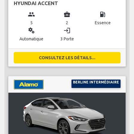
HYUNDAI ACCENT
group
business_center
local_gas_station
5
2
Essence
miscellaneous_services
login
Automatique
3 Porte
CONSULTEZ LES DÉTAILS...
BERLINE INTERMÉDIAIRE