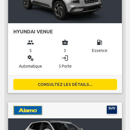
HYUNDAI VENUE
group
business_center
local_gas_station
5
3
Essence
miscellaneous_services
login
Automatique
5 Porte
CONSULTEZ LES DÉTAILS...
SUV