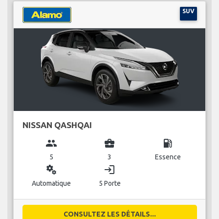
SUV
NISSAN QASHQAI
group
business_center
local_gas_station
5
3
Essence
miscellaneous_services
login
Automatique
5 Porte
CONSULTEZ LES DÉTAILS...