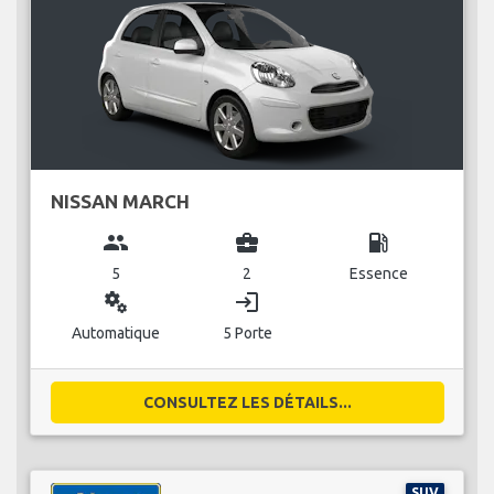
NISSAN MARCH
group
business_center
local_gas_station
5
2
Essence
miscellaneous_services
login
Automatique
5 Porte
CONSULTEZ LES DÉTAILS...
SUV