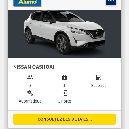
NISSAN QASHQAI
group
business_center
local_gas_station
5
3
Essence
miscellaneous_services
login
Automatique
5 Porte
CONSULTEZ LES DÉTAILS...