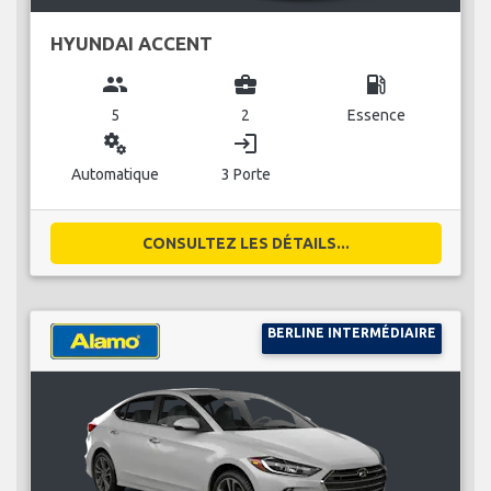
HYUNDAI ACCENT
group
business_center
local_gas_station
5
2
Essence
miscellaneous_services
login
Automatique
3 Porte
CONSULTEZ LES DÉTAILS...
BERLINE INTERMÉDIAIRE