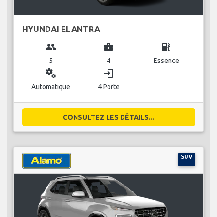
HYUNDAI ELANTRA
group
business_center
local_gas_station
5
4
Essence
miscellaneous_services
login
Automatique
4 Porte
CONSULTEZ LES DÉTAILS...
SUV