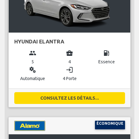
HYUNDAI ELANTRA
group
business_center
local_gas_station
5
4
Essence
miscellaneous_services
login
Automatique
4 Porte
CONSULTEZ LES DÉTAILS...
ÉCONOMIQUE