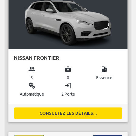
NISSAN FRONTIER
group
business_center
local_gas_station
3
0
Essence
miscellaneous_services
login
Automatique
2 Porte
CONSULTEZ LES DÉTAILS...