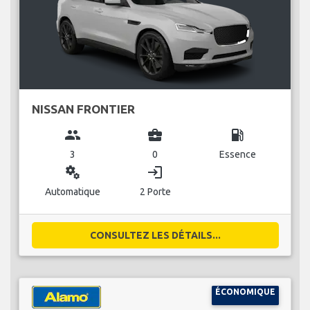
NISSAN FRONTIER
group
business_center
local_gas_station
3
0
Essence
miscellaneous_services
login
Automatique
2 Porte
CONSULTEZ LES DÉTAILS...
ÉCONOMIQUE