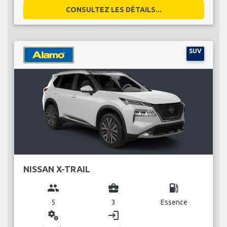
CONSULTEZ LES DÉTAILS...
SUV
NISSAN X-TRAIL
group
business_center
local_gas_station
5
3
Essence
miscellaneous_services
login