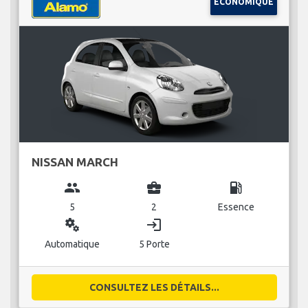
ÉCONOMIQUE
NISSAN MARCH
group
business_center
local_gas_station
5
2
Essence
miscellaneous_services
login
Automatique
5 Porte
CONSULTEZ LES DÉTAILS...