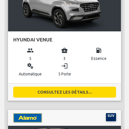
HYUNDAI VENUE
group
business_center
local_gas_station
5
3
Essence
miscellaneous_services
login
Automatique
5 Porte
CONSULTEZ LES DÉTAILS...
SUV