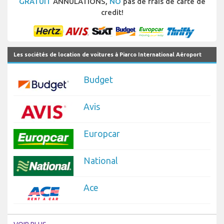
GRATUIT
ANNULATIONS,
NO
pas de frais de carte de
credit!
Les sociétés de location de voitures à Piarco International Aéroport
Budget
Avis
Europcar
National
Ace