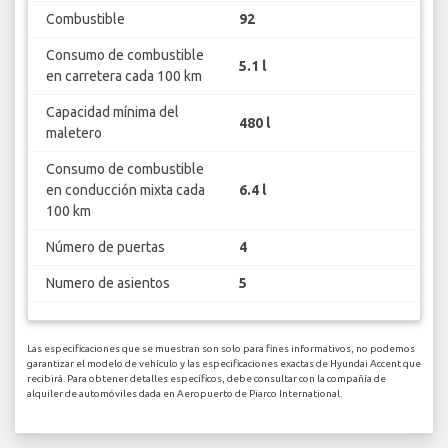
Combustible
92
Consumo de combustible
5.1 l
en carretera cada 100 km
Capacidad mínima del
480 l
maletero
Consumo de combustible
en conducción mixta cada
6.4 l
100 km
Número de puertas
4
Numero de asientos
5
Las especificaciones que se muestran son solo para fines informativos, no podemos
garantizar el modelo de vehículo y las especificaciones exactas de Hyundai Accent que
recibirá. Para obtener detalles específicos, debe consultar con la compañía de
alquiler de automóviles dada en Aeropuerto de Piarco International.