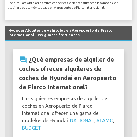
recibirá. Para obtener detalles específicos, debe consultar con la compañía de
alquiler de automóviles dada en Aeropuerto de Piarco International.
Hyundai Alquiler de vehículos en Aeropuerto de Piarco
International - Preguntas frecuentes
question_answer
¿Qué empresas de alquiler de
coches ofrecen alquileres de
coches de Hyundai en Aeropuerto
de Piarco International?
Las siguientes empresas de alquiler de
coches en Aeropuerto de Piarco
International ofrecen una gama de
modelos de Hyundai:
NATIONAL
,
ALAMO
,
BUDGET