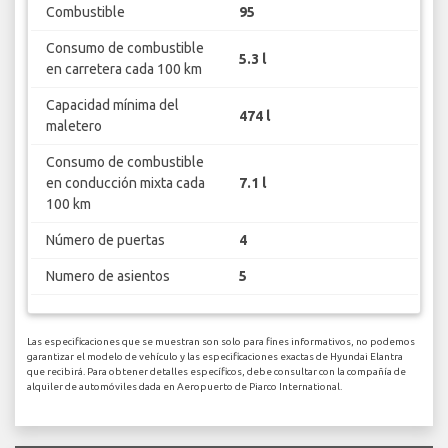
Combustible
95
Consumo de combustible
5.3 l
en carretera cada 100 km
Capacidad mínima del
474 l
maletero
Consumo de combustible
en conducción mixta cada
7.1 l
100 km
Número de puertas
4
Numero de asientos
5
Las especificaciones que se muestran son solo para fines informativos, no podemos
garantizar el modelo de vehículo y las especificaciones exactas de Hyundai Elantra
que recibirá. Para obtener detalles específicos, debe consultar con la compañía de
alquiler de automóviles dada en Aeropuerto de Piarco International.