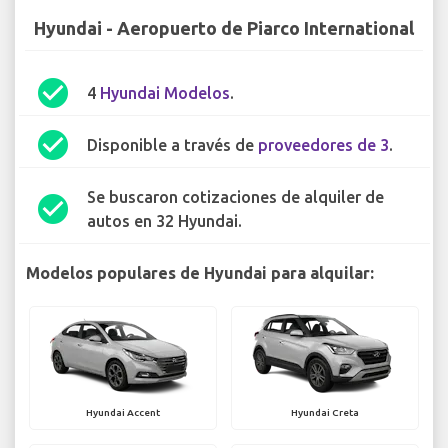
Hyundai - Aeropuerto de Piarco International
check_circle
4
Hyundai Modelos
.
check_circle
Disponible a través de
proveedores de 3
.
Se buscaron cotizaciones de alquiler de
check_circle
autos en 32 Hyundai.
Modelos populares de Hyundai para alquilar:
Hyundai Accent
Hyundai Creta