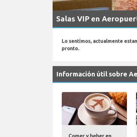
Salas VIP en Aeropuert
Lo sentimos, actualmente estam
pronto.
Información útil sobre A
Comer y beber en