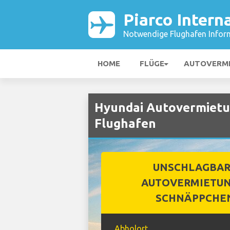
Piarco Intern
Notwendige Flughafen Infor
HOME
FLÜGE
AUTOVERM
Hyundai Autovermietun
Flughafen
UNSCHLAGBA
AUTOVERMIETUN
SCHNÄPPCHE
Abholort