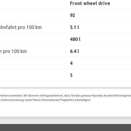
Front wheel drive
92
ahnfahrt pro 100 km
5.1 l
480 l
h pro 100 km
6.4 l
4
5
rmationszwecken. Wir können nicht garantieren, dass Sie das genaue Hyundai Accent-Fahrzeugmod
gen Autovermietung unter Piarco International Flughafen erkundigen.