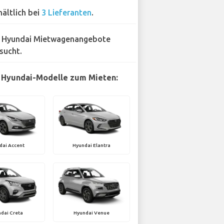
hältlich bei
3 Lieferanten
.
 Hyundai Mietwagenangebote
sucht.
 Hyundai-Modelle zum Mieten:
dai Accent
Hyundai Elantra
dai Creta
Hyundai Venue