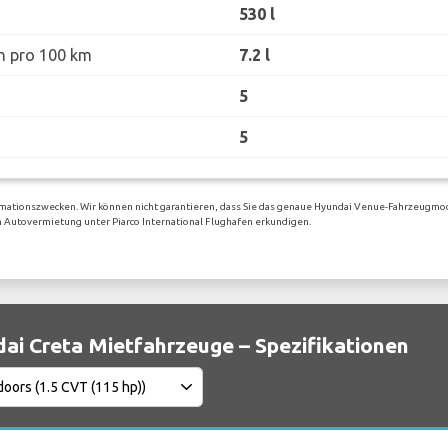
530 l
h pro 100 km
7.2 l
5
5
rmationszwecken. Wir können nicht garantieren, dass Sie das genaue Hyundai Venue-Fahrzeugmod
gen Autovermietung unter Piarco International Flughafen erkundigen.
ai Creta Mietfahrzeuge – Spezifikationen