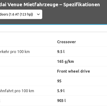
ai Venue Mietfahrzeuge – Spezifikationen
Crossover
erkehr pro 100 km
9.5 l
165 g/km
Front wheel drive
95
ahnfahrt pro 100 km
5.9 l
t
903 l