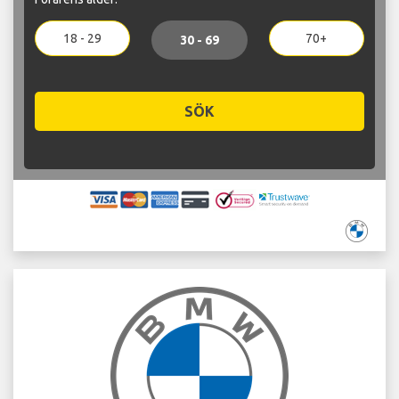
18 - 29
70+
30 - 69
SÖK