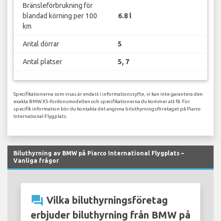
Bränsleförbrukning för
blandad körning per 100
6.8 l
km
Antal dörrar
5
Antal platser
5, 7
Specifikationerna som visas är endast i informationssyfte, vi kan inte garantera den
exakta BMW X5-fordonsmodellen och specifikationerna du kommer att få. För
specifik information bör du kontakta det angivna biluthyrningsföretaget på Piarco
International Flygplats.
Biluthyrning av BMW på Piarco International Flygplats –
Vanliga frågor
question_answer
Vilka biluthyrningsföretag
erbjuder biluthyrning från BMW på