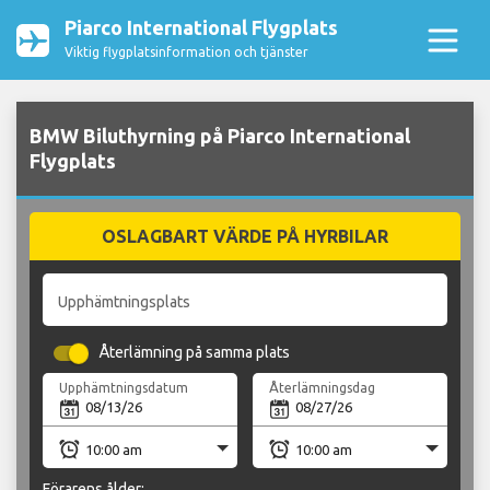
Piarco International Flygplats
Viktig flygplatsinformation och tjänster
BMW Biluthyrning på Piarco International
Flygplats
OSLAGBART VÄRDE PÅ HYRBILAR
Upphämtningsplats
Återlämning på samma plats
Upphämtningsdatum
Återlämningsdag
Förarens ålder: