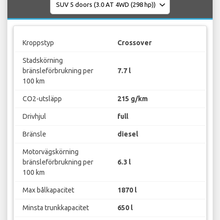
Kroppstyp
Crossover
Stadskörning
bränsleförbrukning per
7.7 l
100 km
CO2-utsläpp
215 g/km
Drivhjul
full
Bränsle
diesel
Motorvägskörning
bränsleförbrukning per
6.3 l
100 km
Max bålkapacitet
1870 l
Minsta trunkkapacitet
650 l