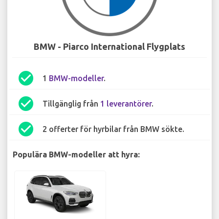
BMW - Piarco International Flygplats
check_circle
1
BMW-modeller
.
check_circle
Tillgänglig från
1 leverantörer
.
check_circle
2 offerter för hyrbilar från BMW sökte.
Populära BMW-modeller att hyra: