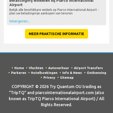
Belastingvrij winkelen bij Piarco International
Airport
Bekijk alle beschikbare winkels op Piarco International Airport -
plan uw belastingvrije aankopen van tevoren
Weergeven...
MEER PRAKTISCHE INFORMATIE
Home
Vluchten
Autoverhuur
Airport Transfers
Parkeren
Hotelboekingen
Info & News
Ontkenning
Privacy
Sitemap
COPYRIGHT © 2026 Try Quantum OU trading as
"TripTQ" and piarcointernationalairport.com (also
known as TripTQ Piarco International Airport) / All
Rights Reserved.