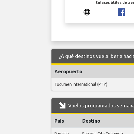
Enlaces útiles de ae
¿A qué destinos vuela Iberia hac
Aeropuerto
Tocumen International (PTY)
Vuelos programados semanale
País
Destino
Panama
Panama City Tocumen