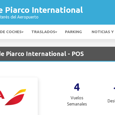
 Piarco International
nterés del Aeropuerto
 DE COCHES
TRASLADOS
PARKING
NOTICIAS Y
e Piarco International - POS
4
Vuelos
Des
Semanales