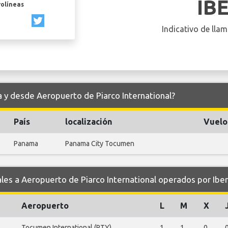
IB
rolíneas
Indicativo de llam
ia y desde Aeropuerto de Piarco International?
País
localización
Vuelo
Panama
Panama City Tocumen
s a Aeropuerto de Piarco International operados por Iber
Aeropuerto
L
M
X
Tocumen International (PTY)
1
1
0