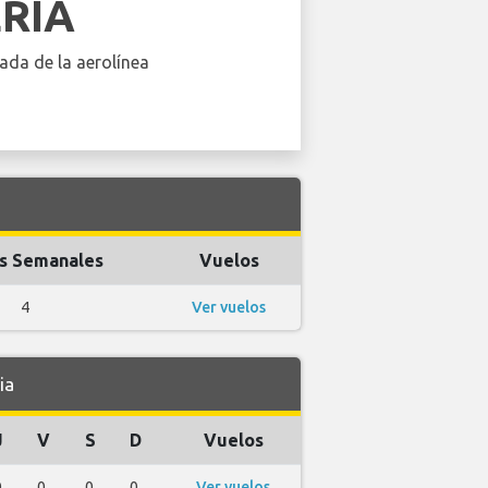
ERIA
ada de la aerolínea
s Semanales
Vuelos
4
Ver vuelos
ia
J
V
S
D
Vuelos
0
0
0
0
Ver vuelos