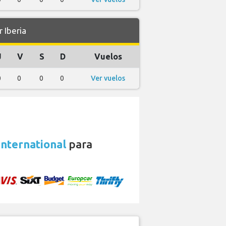
 Iberia
J
V
S
D
Vuelos
0
0
0
0
Ver vuelos
International
para