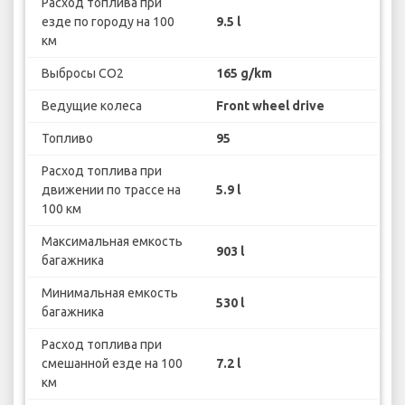
Расход топлива при
езде по городу на 100
9.5 l
км
Выбросы CO2
165 g/km
Ведущие колеса
Front wheel drive
Топливо
95
Расход топлива при
движении по трассе на
5.9 l
100 км
Максимальная емкость
903 l
багажника
Минимальная емкость
530 l
багажника
Расход топлива при
смешанной езде на 100
7.2 l
км