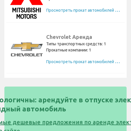
П
росмотреть прокат автомобилей Mitsubishi
Chevrolet Аренда
Типы транспортных средств: 1
Прокатные компании: 1
П
росмотреть прокат автомобилей Chevrolet
кологичны: арендуйте в отпуске эл
идный автомобиль
мые дешевые предложения по аренде элек
а сайте