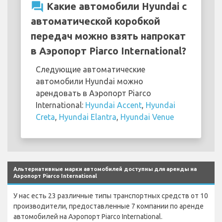
question_answer
Какие автомобили Hyundai с
автоматической коробкой
передач можно взять напрокат
в Аэропорт Piarco International?
Следующие автоматические
автомобили Hyundai можно
арендовать в Аэропорт Piarco
International:
Hyundai Accent
,
Hyundai
Creta
,
Hyundai Elantra
,
Hyundai Venue
Альтернативные марки автомобилей доступны для аренды на
Аэропорт Piarco International
У нас есть 23 различные типы транспортных средств от 10
производители, предоставленные 7 компании по аренде
автомобилей на Аэропорт Piarco International.