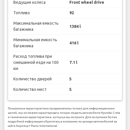
Ведущие колеса
Front wheel drive
Топливо
92
Максимальная емкость
1384 l
багажника
Минимальная емкость
416 l
багажника
Расход топлива при
смешанной езде на 100
7.1 l
км
Количество дверей
5
Количество мест
5
Показанные характеристики предназначены только для информационных
целей, мы не можем гарантировать точную модель автомобиля Hyundai Creta
и технические характеристики, которые вы получите. Для получения более
подробной информации обратитесь в компанию по аренде автомобилей на
сайте Аэропорт Piarco International.