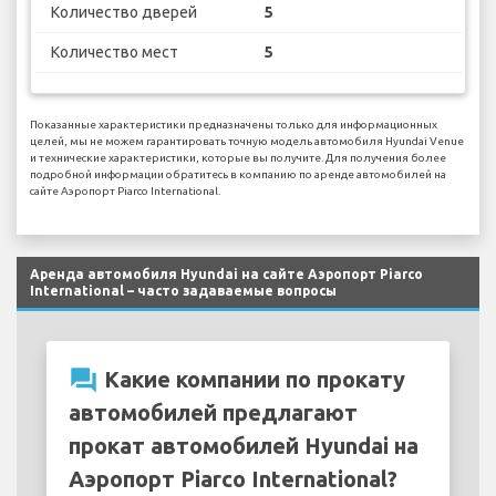
Количество дверей
5
Количество мест
5
Показанные характеристики предназначены только для информационных
целей, мы не можем гарантировать точную модель автомобиля Hyundai Venue
и технические характеристики, которые вы получите. Для получения более
подробной информации обратитесь в компанию по аренде автомобилей на
сайте Аэропорт Piarco International.
Аренда автомобиля Hyundai на сайте Аэропорт Piarco
International – часто задаваемые вопросы
question_answer
Какие компании по прокату
автомобилей предлагают
прокат автомобилей Hyundai на
Аэропорт Piarco International?