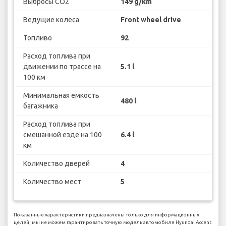
Выбросы CO2
149 g/km
Ведущие колеса
Front wheel drive
Топливо
92
Расход топлива при
движении по трассе на
5.1 l
100 км
Минимальная емкость
480 l
багажника
Расход топлива при
смешанной езде на 100
6.4 l
км
Количество дверей
4
Количество мест
5
Показанные характеристики предназначены только для информационных
целей, мы не можем гарантировать точную модель автомобиля Hyundai Accent